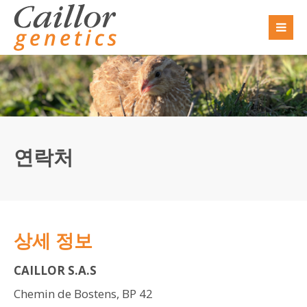
Sorry, item "offcanvas-col1" does not exist.
Sorry, item "offcanvas-col2" does not exist.
Sorry, item "offcanvas-col3" does not exist.
연락처
Sorry, item "offcanvas-col4" does not exist.
상세 정보
CAILLOR S.A.S
Chemin de Bostens, BP 42